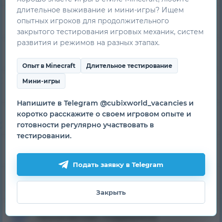
длительное выживание и мини-игры? Ищем
опытных игроков для продолжительного
Моды
закрытого тестирования игровых механик, систем
развития и режимов на разных этапах.
Скины
Опыт в Minecraft
Длительное тестирование
Мини-игры
Плащи
Напишите в Telegram @cubixworld_vacancies и
коротко расскажите о своем игровом опыте и
Рейтинг игроков
готовности регулярно участвовать в
тестировании.
Банлист
Подать заявку в Telegram
Вопрос-Ответ
Закрыть
Техническая поддержка