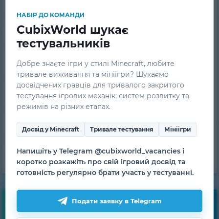
НАБІР ДО КОМАНДИ
CubixWorld шукає
Рейтинг гравців
тестувальників
Банліст
Добре знаєте ігри у стилі Minecraft, любите
тривале виживання та мініігри? Шукаємо
досвідчених гравців для тривалого закритого
Питання-Відповідь
тестування ігрових механік, систем розвитку та
режимів на різних етапах.
Технічна підтримка
Досвід у Minecraft
Тривале тестування
Мініігри
Напишіть у Telegram @cubixworld_vacancies і
Команда проєкту
коротко розкажіть про свій ігровий досвід та
готовність регулярно брати участь у тестуванні.
Подати заявку в Telegram
Безкоштовні бонуси