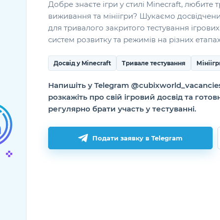
Добре знаєте ігри у стилі Minecraft, любите 
виживання та мініігри? Шукаємо досвідчени
для тривалого закритого тестування ігрових
систем розвитку та режимів на різних етапах
Досвід у Minecraft
Тривале тестування
Мінііг
Напишіть у Telegram @cubixworld_vacancies
розкажіть про свій ігровий досвід та готов
регулярно брати участь у тестуванні.
Подати заявку в Telegram
aft\mods
овими збірками та серверами