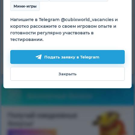
Банлист
Мини-игры
Напишите в Telegram @cubixworld_vacancies и
Вопрос-Ответ
коротко расскажите о своем игровом опыте и
готовности регулярно участвовать в
тестировании.
Техническая поддержка
Подать заявку в Telegram
Команда проекта
Закрыть
Бесплатные бонусы
Получай ежедневные
бонусы!