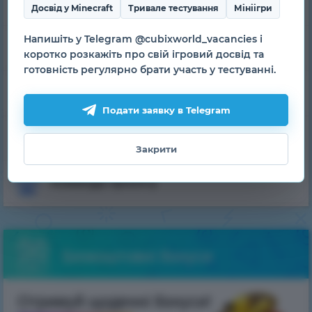
Рейтинг гравців
Досвід у Minecraft
Тривале тестування
Мініігри
Напишіть у Telegram @cubixworld_vacancies і
Банліст
коротко розкажіть про свій ігровий досвід та
готовність регулярно брати участь у тестуванні.
Питання-Відповідь
Подати заявку в Telegram
Технічна підтримка
Закрити
Команда проєкту
Безкоштовні бонуси
Отримуй щоденні бонуси!