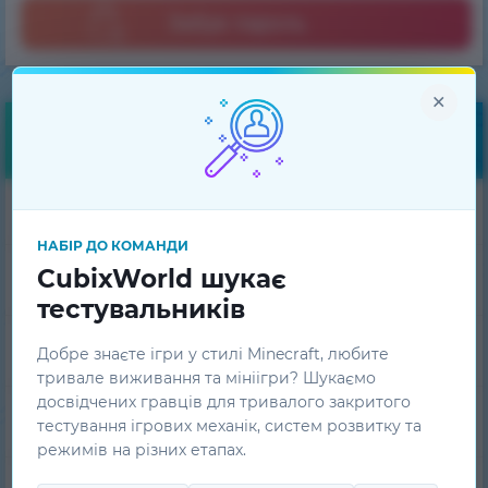
Забув пароль
×
Навігація
Скачати лаунчер
НАБІР ДО КОМАНДИ
CubixWorld шукає
Моди
тестувальників
Скіни
Добре знаєте ігри у стилі Minecraft, любите
тривале виживання та мініігри? Шукаємо
досвідчених гравців для тривалого закритого
Плащі
тестування ігрових механік, систем розвитку та
режимів на різних етапах.