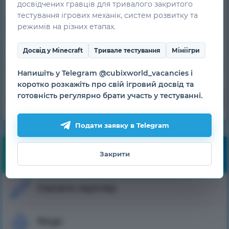
досвідчених гравців для тривалого закритого
тестування ігрових механік, систем розвитку та
Увійти
режимів на різних етапах.
Досвід у Minecraft
Тривале тестування
Мініігри
Реєстрація
Напишіть у Telegram @cubixworld_vacancies і
коротко розкажіть про свій ігровий досвід та
готовність регулярно брати участь у тестуванні.
Забув пароль
Подати заявку в Telegram
Закрити
Навігація
Скачати лаунчер
Моди