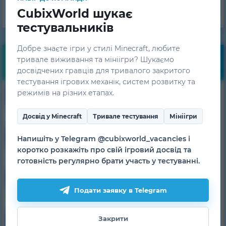
ОТРИМАТИ
CubixWorld шукає
тестувальників
Добре знаєте ігри у стилі Minecraft, любите
тривале виживання та мініігри? Шукаємо
Моніторинг
досвідчених гравців для тривалого закритого
тестування ігрових механік, систем розвитку та
48
1.7.10
режимів на різних етапах.
HiTech
1 сервер
з 500
Досвід у Minecraft
Тривале тестування
Мініігри
24
1.7.10
SkyTech
Напишіть у Telegram @cubixworld_vacancies і
1 сервер
коротко розкажіть про свій ігровий досвід та
з 300
готовність регулярно брати участь у тестуванні.
63
1.7.10
TechnoMagic
1 сервер
Подати заявку в Telegram
з 750
23
1.7.10
Закрити
MagicRPG