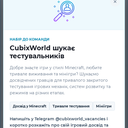
×
Моди
Скіни
Плащі
НАБІР ДО КОМАНДИ
CubixWorld шукає
тестувальників
Рейтинг гравців
Добре знаєте ігри у стилі Minecraft, любите
тривале виживання та мініігри? Шукаємо
Банліст
досвідчених гравців для тривалого закритого
тестування ігрових механік, систем розвитку та
режимів на різних етапах.
Питання-Відповідь
Досвід у Minecraft
Тривале тестування
Мініігри
Технічна підтримка
Напишіть у Telegram @cubixworld_vacancies і
коротко розкажіть про свій ігровий досвід та