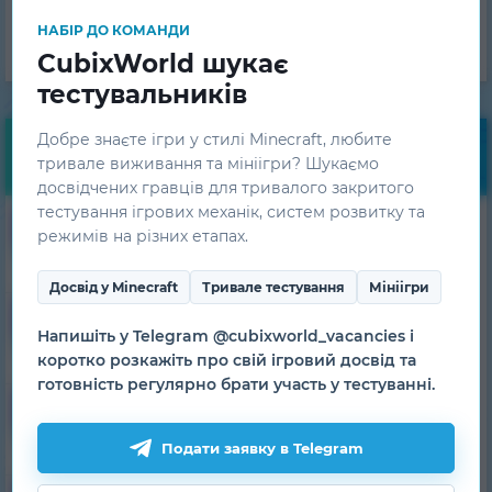
ОТРИМАТИ
НАБІР ДО КОМАНДИ
CubixWorld шукає
тестувальників
Добре знаєте ігри у стилі Minecraft, любите
Моніторинг
тривале виживання та мініігри? Шукаємо
досвідчених гравців для тривалого закритого
тестування ігрових механік, систем розвитку та
84
1.7.10
HiTech
режимів на різних етапах.
1 сервер
з 500
Досвід у Minecraft
Тривале тестування
Мініігри
32
1.7.10
SkyTech
Напишіть у Telegram @cubixworld_vacancies і
1 сервер
з 300
коротко розкажіть про свій ігровий досвід та
готовність регулярно брати участь у тестуванні.
114
1.7.10
TechnoMagic
1 сервер
з 750
Подати заявку в Telegram
1.7.10