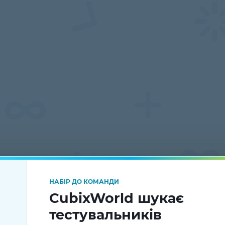
НАБІР ДО КОМАНДИ
CubixWorld шукає
тестувальників