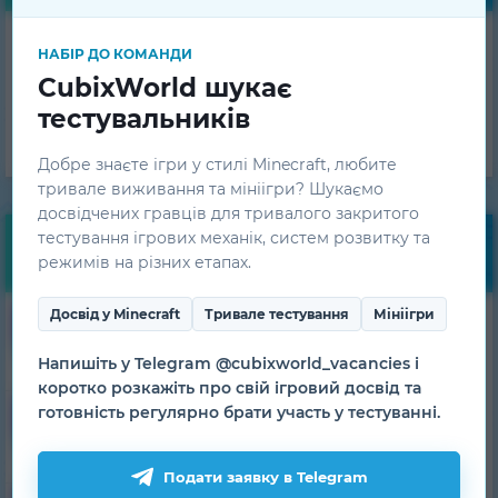
Отримуй щоденні
НАБІР ДО КОМАНДИ
бонуси!
CubixWorld шукає
тестувальників
ОТРИМАТИ
Добре знаєте ігри у стилі Minecraft, любите
тривале виживання та мініігри? Шукаємо
досвідчених гравців для тривалого закритого
тестування ігрових механік, систем розвитку та
Моніторинг
режимів на різних етапах.
50
1.7.10
Досвід у Minecraft
Тривале тестування
Мініігри
HiTech
1 сервер
з 500
Напишіть у Telegram @cubixworld_vacancies і
коротко розкажіть про свій ігровий досвід та
27
1.7.10
готовність регулярно брати участь у тестуванні.
SkyTech
1 сервер
з 300
Подати заявку в Telegram
1.7.10