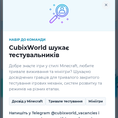
×
1
НАБІР ДО КОМАНДИ
Для відправки
CubixWorld шукає
відповідей у цій темі,
тестувальників
авторизуйтесь будь
ласка.
Добре знаєте ігри у стилі Minecraft, любите
тривале виживання та мініігри? Шукаємо
досвідчених гравців для тривалого закритого
тестування ігрових механік, систем розвитку та
Авторизація
режимів на різних етапах.
Досвід у Minecraft
Тривале тестування
Мініігри
Напишіть у Telegram @cubixworld_vacancies і