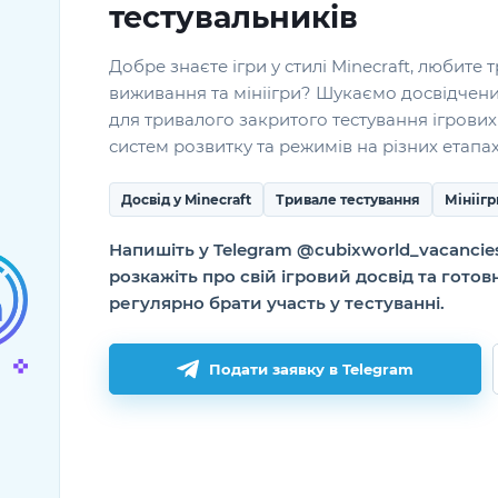
тестувальників
Добре знаєте ігри у стилі Minecraft, любите 
виживання та мініігри? Шукаємо досвідчени
для тривалого закритого тестування ігрових
систем розвитку та режимів на різних етапах
Досвід у Minecraft
Тривале тестування
Мінііг
Напишіть у Telegram @cubixworld_vacancies
розкажіть про свій ігровий досвід та готов
регулярно брати участь у тестуванні.
Подати заявку в Telegram