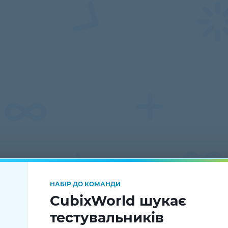
НАБІР ДО КОМАНДИ
CubixWorld шукає
тестувальників