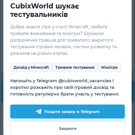
Банліст
CubixWorld шукає
тестувальників
Питання-Відповідь
Добре знаєте ігри у стилі Minecraft, любите
тривале виживання та мініігри? Шукаємо
досвідчених гравців для тривалого закритого
Технічна підтримка
тестування ігрових механік, систем розвитку та
режимів на різних етапах.
Команда проєкту
Досвід у Minecraft
Тривале тестування
Мініігри
Напишіть у Telegram @cubixworld_vacancies і
коротко розкажіть про свій ігровий досвід та
Безкоштовні бонуси
готовність регулярно брати участь у тестуванні.
Отримуй щоденні
Подати заявку в Telegram
бонуси!
Закрити
ОТРИМАТИ