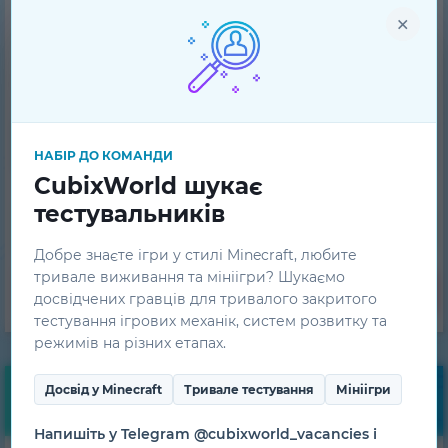
×
Увійти
НАБІР ДО КОМАНДИ
CubixWorld шукає
тестувальників
Реєстрація
Добре знаєте ігри у стилі Minecraft, любите
тривале виживання та мініігри? Шукаємо
Забув пароль
досвідчених гравців для тривалого закритого
тестування ігрових механік, систем розвитку та
режимів на різних етапах.
Досвід у Minecraft
Тривале тестування
Мініігри
Навігація
Напишіть у Telegram @cubixworld_vacancies і