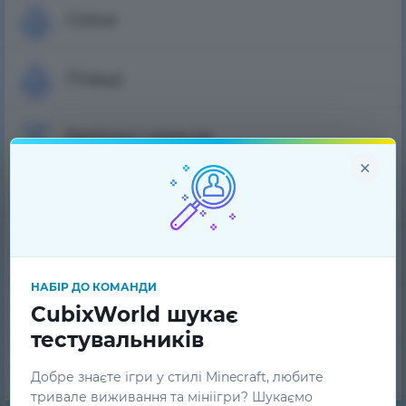
Скіни
Плащі
Рейтинг гравців
×
Банліст
Питання-Відповідь
НАБІР ДО КОМАНДИ
CubixWorld шукає
Технічна підтримка
тестувальників
Команда проєкту
Добре знаєте ігри у стилі Minecraft, любите
тривале виживання та мініігри? Шукаємо