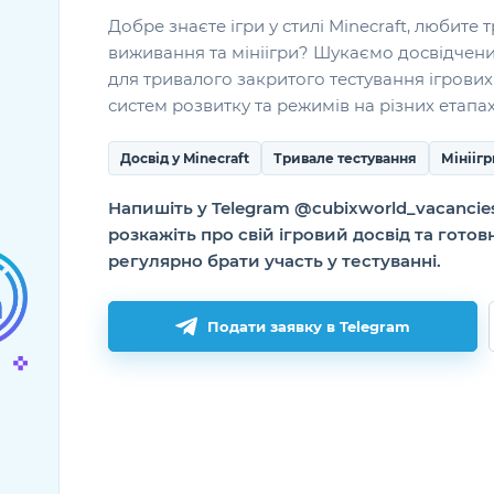
Добре знаєте ігри у стилі Minecraft, любите 
виживання та мініігри? Шукаємо досвідчени
для тривалого закритого тестування ігрових
систем розвитку та режимів на різних етапах
Досвід у Minecraft
Тривале тестування
Мінііг
Напишіть у Telegram @cubixworld_vacancies
розкажіть про свій ігровий досвід та готов
регулярно брати участь у тестуванні.
Подати заявку в Telegram