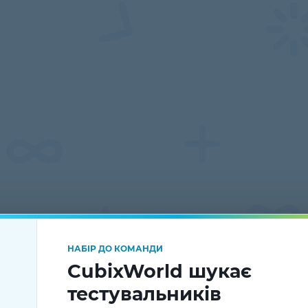
НАБІР ДО КОМАНДИ
CubixWorld шукає
тестувальників