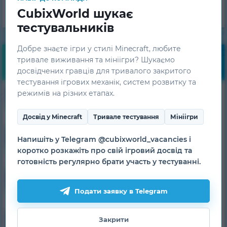
ОТРИМАТИ
CubixWorld шукає
тестувальників
Добре знаєте ігри у стилі Minecraft, любите
тривале виживання та мініігри? Шукаємо
Моніторинг
досвідчених гравців для тривалого закритого
тестування ігрових механік, систем розвитку та
28
1.7.10
режимів на різних етапах.
HiTech
1 сервер
з 500
Досвід у Minecraft
Тривале тестування
Мініігри
15
1.7.10
SkyTech
Напишіть у Telegram @cubixworld_vacancies і
1 сервер
коротко розкажіть про свій ігровий досвід та
з 300
готовність регулярно брати участь у тестуванні.
38
1.7.10
TechnoMagic
1 сервер
Подати заявку в Telegram
з 750
12
1.7.10
Закрити
MagicRPG