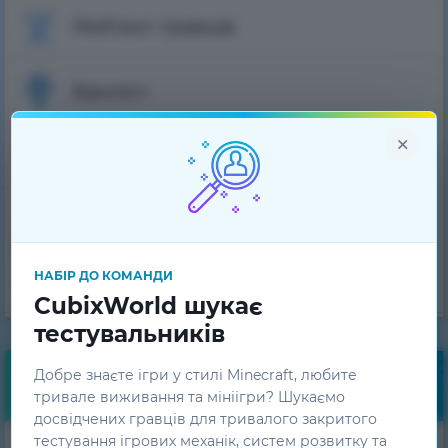
Рейтинг гравців
Банліст
×
Питання-Відповідь
Технічна підтримка
НАБІР ДО КОМАНДИ
Команда проєкту
CubixWorld шукає
тестувальників
Добре знаєте ігри у стилі Minecraft, любите
Безкоштовні бонуси
тривале виживання та мініігри? Шукаємо
досвідчених гравців для тривалого закритого
тестування ігрових механік, систем розвитку та