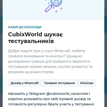
Безкоштовні бонуси
НАБІР ДО КОМАНДИ
CubixWorld шукає
тестувальників
Отримуй щоденні
бонуси!
Добре знаєте ігри у стилі Minecraft, любите
тривале виживання та мініігри? Шукаємо
ОТРИМАТИ
досвідчених гравців для тривалого закритого
тестування ігрових механік, систем розвитку та
режимів на різних етапах.
Досвід у Minecraft
Тривале тестування
Мініігри
Моніторинг
Напишіть у Telegram @cubixworld_vacancies і
21
1.7.10
коротко розкажіть про свій ігровий досвід та
HiTech
готовність регулярно брати участь у тестуванні.
1 сервер