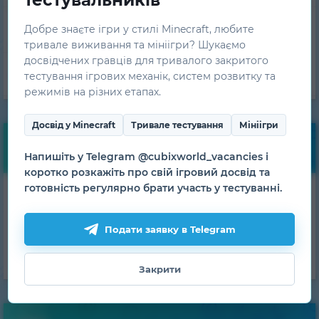
Добре знаєте ігри у стилі Minecraft, любите
Технічна підтримка
тривале виживання та мініігри? Шукаємо
досвідчених гравців для тривалого закритого
Команда проєкту
тестування ігрових механік, систем розвитку та
режимів на різних етапах.
Досвід у Minecraft
Тривале тестування
Мініігри
Безкоштовні бонуси
Напишіть у Telegram @cubixworld_vacancies і
коротко розкажіть про свій ігровий досвід та
готовність регулярно брати участь у тестуванні.
Отримуй щоденні
бонуси!
Подати заявку в Telegram
ОТРИМАТИ
Закрити