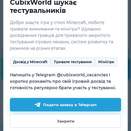
CubixWorld шукає
Питання-Відповідь
тестувальників
Технічна підтримка
Добре знаєте ігри у стилі Minecraft, любите
тривале виживання та мініігри? Шукаємо
досвідчених гравців для тривалого закритого
Команда проєкту
тестування ігрових механік, систем розвитку та
режимів на різних етапах.
Досвід у Minecraft
Тривале тестування
Мініігри
Безкоштовні бонуси
Напишіть у Telegram @cubixworld_vacancies і
коротко розкажіть про свій ігровий досвід та
готовність регулярно брати участь у тестуванні.
Отримуй щоденні
бонуси!
Подати заявку в Telegram
ОТРИМАТИ
Закрити