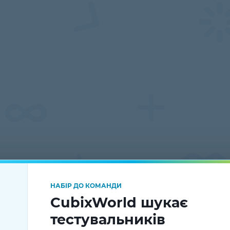
НАБІР ДО КОМАНДИ
CubixWorld шукає
тестувальників