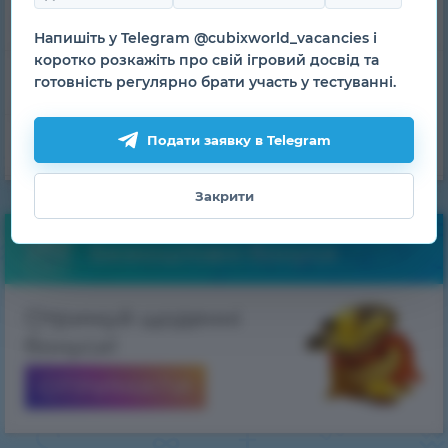
Питання-Відповідь
Напишіть у Telegram @cubixworld_vacancies і
коротко розкажіть про свій ігровий досвід та
готовність регулярно брати участь у тестуванні.
Технічна підтримка
Подати заявку в Telegram
Команда проєкту
Закрити
Безкоштовні бонуси
Отримуй щоденні
бонуси!
ОТРИМАТИ