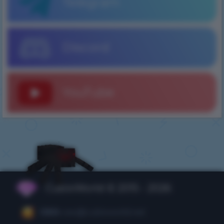
Telegram
Discord
YouTube
CubixWorld © 2015 - 2026
CEO:
ceo@cubixworld.net