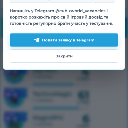
Напишіть у Telegram @cubixworld_vacancies і
коротко розкажіть про свій ігровий досвід та
готовність регулярно брати участь у тестуванні.
Моніторинг
Подати заявку в Telegram
8
1.7.10
HiTech
1 сервер
з 500
Закрити
4
1.7.10
SkyTech
1 сервер
з 300
61
1.7.10
TechnoMagic
1 сервер
з 750
6
1.7.10
MagicRPG
1 сервер
з 500