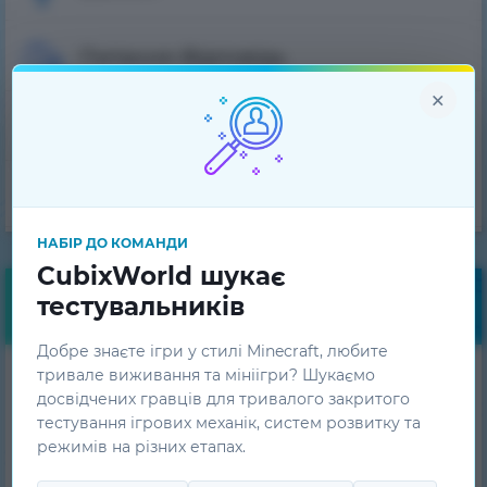
Питання-Відповідь
×
Технічна підтримка
Команда проєкту
НАБІР ДО КОМАНДИ
CubixWorld шукає
тестувальників
Безкоштовні бонуси
Добре знаєте ігри у стилі Minecraft, любите
тривале виживання та мініігри? Шукаємо
Отримуй щоденні
досвідчених гравців для тривалого закритого
бонуси!
тестування ігрових механік, систем розвитку та
режимів на різних етапах.
ОТРИМАТИ