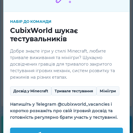
Плащі
Рейтинг гравців
НАБІР ДО КОМАНДИ
CubixWorld шукає
тестувальників
Банліст
Добре знаєте ігри у стилі Minecraft, любите
тривале виживання та мініігри? Шукаємо
Питання-Відповідь
досвідчених гравців для тривалого закритого
тестування ігрових механік, систем розвитку та
режимів на різних етапах.
Технічна підтримка
Досвід у Minecraft
Тривале тестування
Мініігри
Команда проєкту
Напишіть у Telegram @cubixworld_vacancies і
коротко розкажіть про свій ігровий досвід та
готовність регулярно брати участь у тестуванні.
Безкоштовні бонуси