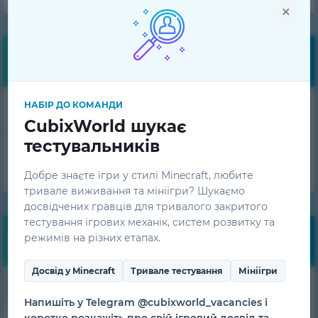
×
Безкоштовні бонуси
НАБІР ДО КОМАНДИ
Отримуй щоденні
CubixWorld шукає
бонуси!
тестувальників
ОТРИМАТИ
Добре знаєте ігри у стилі Minecraft, любите
тривале виживання та мініігри? Шукаємо
досвідчених гравців для тривалого закритого
тестування ігрових механік, систем розвитку та
режимів на різних етапах.
Моніторинг
Досвід у Minecraft
Тривале тестування
Мініігри
48
1.7.10
HiTech
Напишіть у Telegram @cubixworld_vacancies і
1 сервер
з 500