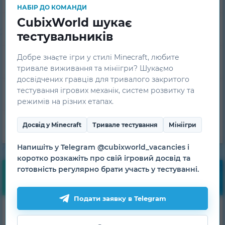
НАБІР ДО КОМАНДИ
CubixWorld шукає
Банліст
тестувальників
Добре знаєте ігри у стилі Minecraft, любите
Питання-Відповідь
тривале виживання та мініігри? Шукаємо
досвідчених гравців для тривалого закритого
тестування ігрових механік, систем розвитку та
Технічна підтримка
режимів на різних етапах.
Команда проєкту
Досвід у Minecraft
Тривале тестування
Мініігри
Напишіть у Telegram @cubixworld_vacancies і
коротко розкажіть про свій ігровий досвід та
готовність регулярно брати участь у тестуванні.
Безкоштовні бонуси
Подати заявку в Telegram
Отримуй щоденні