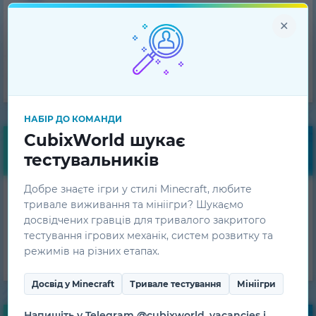
×
Технічна підтримка
Команда проєкту
НАБІР ДО КОМАНДИ
CubixWorld шукає
Безкоштовні бонуси
тестувальників
Добре знаєте ігри у стилі Minecraft, любите
Отримуй щоденні
тривале виживання та мініігри? Шукаємо
бонуси!
досвідчених гравців для тривалого закритого
тестування ігрових механік, систем розвитку та
ОТРИМАТИ
режимів на різних етапах.
Досвід у Minecraft
Тривале тестування
Мініігри
Напишіть у Telegram @cubixworld_vacancies і