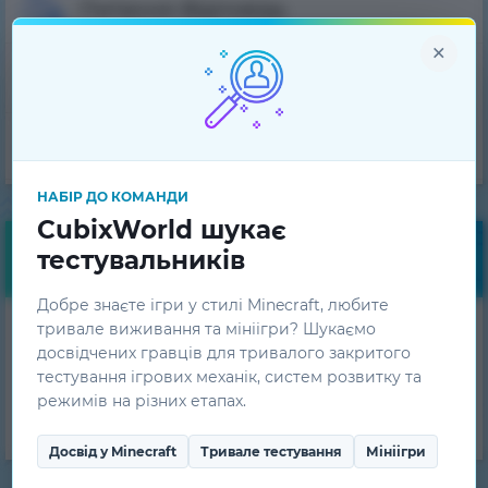
Питання-Відповідь
×
Технічна підтримка
Команда проєкту
НАБІР ДО КОМАНДИ
CubixWorld шукає
тестувальників
Безкоштовні бонуси
Добре знаєте ігри у стилі Minecraft, любите
тривале виживання та мініігри? Шукаємо
Отримуй щоденні
досвідчених гравців для тривалого закритого
бонуси!
тестування ігрових механік, систем розвитку та
режимів на різних етапах.
ОТРИМАТИ
Досвід у Minecraft
Тривале тестування
Мініігри