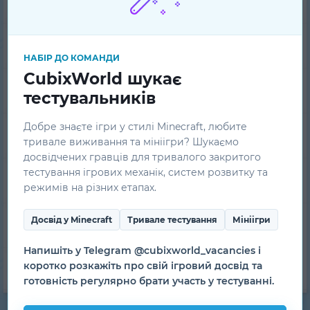
Скіни
Плащі
НАБІР ДО КОМАНДИ
CubixWorld шукає
Рейтинг гравців
тестувальників
Добре знаєте ігри у стилі Minecraft, любите
Банліст
тривале виживання та мініігри? Шукаємо
досвідчених гравців для тривалого закритого
тестування ігрових механік, систем розвитку та
Питання-Відповідь
режимів на різних етапах.
Досвід у Minecraft
Тривале тестування
Мініігри
Технічна підтримка
Напишіть у Telegram @cubixworld_vacancies і
коротко розкажіть про свій ігровий досвід та
Команда проєкту
готовність регулярно брати участь у тестуванні.