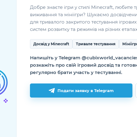
Добре знаєте ігри у стилі Minecraft, любите 
виживання та мініігри? Шукаємо досвідчени
для тривалого закритого тестування ігрових
систем розвитку та режимів на різних етапах
Досвід у Minecraft
Тривале тестування
Мінііг
Напишіть у Telegram @cubixworld_vacancies
розкажіть про свій ігровий досвід та готов
регулярно брати участь у тестуванні.
Подати заявку в Telegram