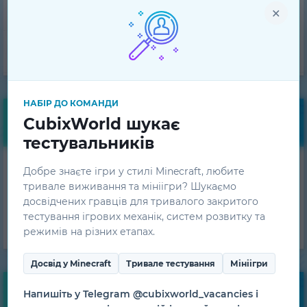
×
Технічна підтримка
Команда проєкту
НАБІР ДО КОМАНДИ
CubixWorld шукає
Безкоштовні бонуси
тестувальників
Отримуй щоденні
Добре знаєте ігри у стилі Minecraft, любите
бонуси!
тривале виживання та мініігри? Шукаємо
досвідчених гравців для тривалого закритого
ОТРИМАТИ
тестування ігрових механік, систем розвитку та
режимів на різних етапах.
Досвід у Minecraft
Тривале тестування
Мініігри
Напишіть у Telegram @cubixworld_vacancies і
Моніторинг