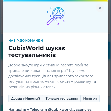
×
Технічна підтримка
Команда проєкту
НАБІР ДО КОМАНДИ
CubixWorld шукає
Безкоштовні бонуси
тестувальників
Добре знаєте ігри у стилі Minecraft, любите
Отримуй щоденні
тривале виживання та мініігри? Шукаємо
бонуси!
досвідчених гравців для тривалого закритого
тестування ігрових механік, систем розвитку та
ОТРИМАТИ
режимів на різних етапах.
Досвід у Minecraft
Тривале тестування
Мініігри
Напишіть у Telegram @cubixworld_vacancies і