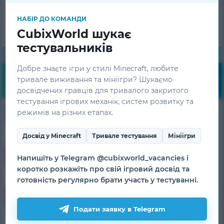
бонуси!
НАБІР ДО КОМАНДИ
ОТРИМАТИ
CubixWorld шукає
тестувальників
Добре знаєте ігри у стилі Minecraft, любите
тривале виживання та мініігри? Шукаємо
Моніторинг
досвідчених гравців для тривалого закритого
тестування ігрових механік, систем розвитку та
76
1.7.10
режимів на різних етапах.
HiTech
1 сервер
з 500
Досвід у Minecraft
Тривале тестування
Мініігри
35
1.7.10
SkyTech
Напишіть у Telegram @cubixworld_vacancies і
1 сервер
коротко розкажіть про свій ігровий досвід та
з 300
готовність регулярно брати участь у тестуванні.
1.7.10
TechnoMagic
1 сервер
Подати заявку в Telegram
102