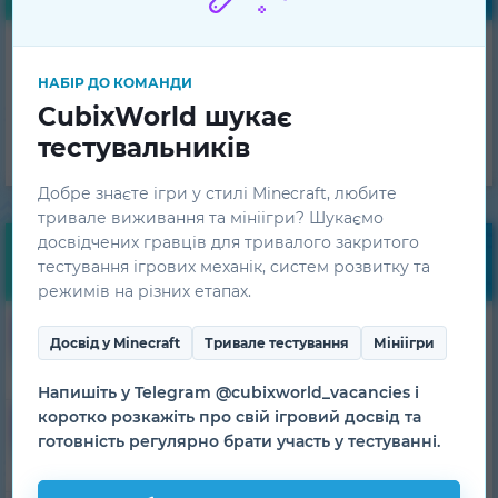
Отримуй щоденні
бонуси!
НАБІР ДО КОМАНДИ
CubixWorld шукає
ОТРИМАТИ
тестувальників
Добре знаєте ігри у стилі Minecraft, любите
тривале виживання та мініігри? Шукаємо
досвідчених гравців для тривалого закритого
Моніторинг
тестування ігрових механік, систем розвитку та
режимів на різних етапах.
73
1.7.10
HiTech
Досвід у Minecraft
Тривале тестування
Мініігри
1 сервер
з 500
Напишіть у Telegram @cubixworld_vacancies і
32
1.7.10
коротко розкажіть про свій ігровий досвід та
SkyTech
готовність регулярно брати участь у тестуванні.
1 сервер
з 300