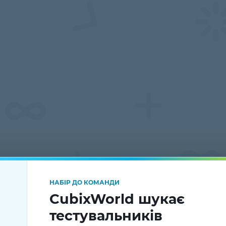
НАБІР ДО КОМАНДИ
CubixWorld шукає
тестувальників