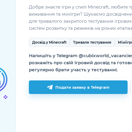
Добре знаєте ігри у стилі Minecraft, любите 
виживання та мініігри? Шукаємо досвідчени
для тривалого закритого тестування ігрових
систем розвитку та режимів на різних етапах
Досвід у Minecraft
Тривале тестування
Мінііг
Напишіть у Telegram @cubixworld_vacancies
розкажіть про свій ігровий досвід та готов
регулярно брати участь у тестуванні.
Подати заявку в Telegram