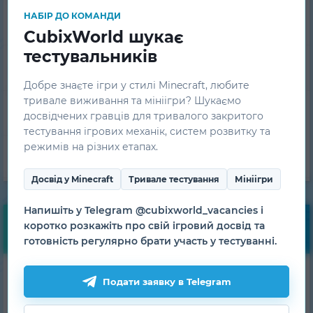
НАБІР ДО КОМАНДИ
Банліст
CubixWorld шукає
тестувальників
Питання-Відповідь
Добре знаєте ігри у стилі Minecraft, любите
тривале виживання та мініігри? Шукаємо
Технічна підтримка
досвідчених гравців для тривалого закритого
тестування ігрових механік, систем розвитку та
режимів на різних етапах.
Команда проєкту
Досвід у Minecraft
Тривале тестування
Мініігри
Напишіть у Telegram @cubixworld_vacancies і
коротко розкажіть про свій ігровий досвід та
Безкоштовні бонуси
готовність регулярно брати участь у тестуванні.
Отримуй щоденні
Подати заявку в Telegram
бонуси!