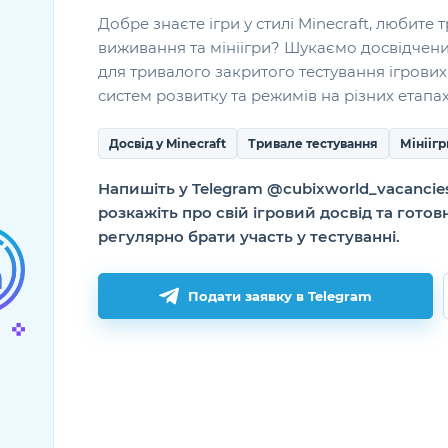
Добре знаєте ігри у стилі Minecraft, любите 
виживання та мініігри? Шукаємо досвідчени
для тривалого закритого тестування ігрових
систем розвитку та режимів на різних етапах
Досвід у Minecraft
Тривале тестування
Мінііг
Напишіть у Telegram @cubixworld_vacancies
розкажіть про свій ігровий досвід та готов
регулярно брати участь у тестуванні.
Подати заявку в Telegram