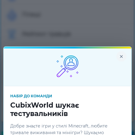
Плащі
Рейтинг гравців
Банліст
×
Питання-Відповідь
Технічна підтримка
НАБІР ДО КОМАНДИ
CubixWorld шукає
Команда проєкту
тестувальників
Добре знаєте ігри у стилі Minecraft, любите
тривале виживання та мініігри? Шукаємо