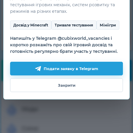
тестування ігрових механік, систем розвитку та
режимів на різних етапах.
Реєстрація
Досвід у Minecraft
Тривале тестування
Мініігри
Забув пароль
Напишіть у Telegram @cubixworld_vacancies і
коротко розкажіть про свій ігровий досвід та
готовність регулярно брати участь у тестуванні.
Подати заявку в Telegram
Навігація
Закрити
Скачати лаунчер
Моди
Скіни