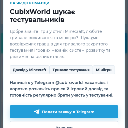
НАБІР ДО КОМАНДИ
ОТРИМАТИ
CubixWorld шукає
тестувальників
Добре знаєте ігри у стилі Minecraft, любите
тривале виживання та мініігри? Шукаємо
Моніторинг
досвідчених гравців для тривалого закритого
тестування ігрових механік, систем розвитку та
режимів на різних етапах.
28
1.7.10
HiTech
1 сервер
Досвід у Minecraft
Тривале тестування
Мініігри
з 500
17
Напишіть у Telegram @cubixworld_vacancies і
1.7.10
SkyTech
коротко розкажіть про свій ігровий досвід та
1 сервер
з 300
готовність регулярно брати участь у тестуванні.
55
1.7.10
TechnoMagic
Подати заявку в Telegram
1 сервер
з 750
Закрити