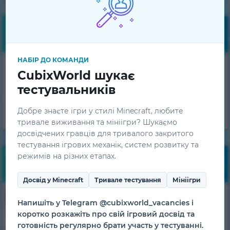
Безкоштовні бонуси
НАБІР ДО КОМАНДИ
Отримуй щоденні
CubixWorld шукає
бонуси!
тестувальників
ОТРИМАТИ
Добре знаєте ігри у стилі Minecraft, любите
тривале виживання та мініігри? Шукаємо
досвідчених гравців для тривалого закритого
тестування ігрових механік, систем розвитку та
режимів на різних етапах.
Моніторинг
Досвід у Minecraft
Тривале тестування
Мініігри
80
1.7.10
HiTech
Напишіть у Telegram @cubixworld_vacancies і
1 сервер
з 500
коротко розкажіть про свій ігровий досвід та
готовність регулярно брати участь у тестуванні.