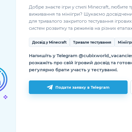
Добре знаєте ігри у стилі Minecraft, любите 
виживання та мініігри? Шукаємо досвідчени
для тривалого закритого тестування ігрових
систем розвитку та режимів на різних етапах
Е
ДЕТАЛЬНІШЕ
Досвід у Minecraft
Тривале тестування
Мінііг
Напишіть у Telegram @cubixworld_vacancies
розкажіть про свій ігровий досвід та готов
регулярно брати участь у тестуванні.
Подати заявку в Telegram