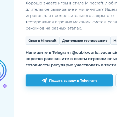
Хорошо знаете игры в стиле Minecraft, люби
чему модерация забивает на мои сообщения?
длительное выживание и мини-игры? Ищем
игроков для продолжительного закрытого
тестирования игровых механик, систем разв
режимов на разных этапах.
 вещи, тебе отписали куда написать по поводу
Опыт в Minecraft
Длительное тестирование
М
Напишите в Telegram @cubixworld_vacanci
коротко расскажите о своем игровом опы
готовности регулярно участвовать в тест
Подать заявку в Telegram