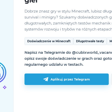
gier
модерация забивает на мои сообщения?
Dobrze znasz gry w stylu Minecraft, lubisz dł
survival i minigry? Szukamy doświadczonych g
długotrwałych, zamkniętych testów mechanik 
 вещи, тебе отписали куда написать по поводу
systemów rozwoju i trybów na różnych etapach
Doświadczenie w Minecraft
Długotrwałe testy
M
Napisz na Telegramie do @cubixworld_vacanc
opisz swoje doświadczenie w grach oraz got
regularnego udziału w testach.
Aplikuj przez Telegram