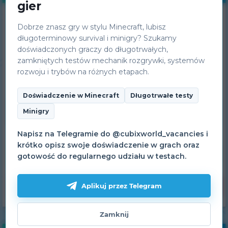
gier
Dobrze znasz gry w stylu Minecraft, lubisz
długoterminowy survival i minigry? Szukamy
doświadczonych graczy do długotrwałych,
zamkniętych testów mechanik rozgrywki, systemów
rozwoju i trybów na różnych etapach.
Doświadczenie w Minecraft
Długotrwałe testy
Zaloguj się
Minigry
Napisz na Telegramie do @cubixworld_vacancies i
krótko opisz swoje doświadczenie w grach oraz
Rejestracja
gotowość do regularnego udziału w testach.
Zapomniałeś hasła?
Aplikuj przez Telegram
Zamknij