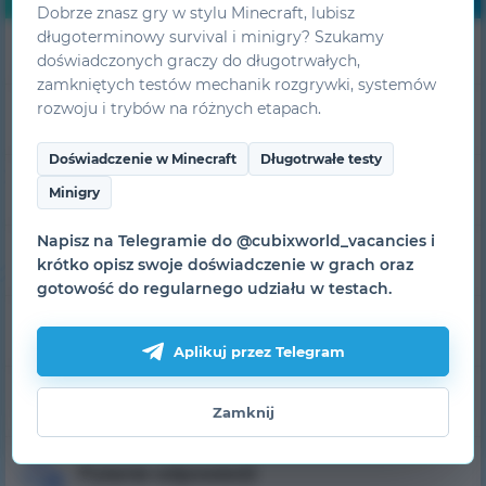
Dobrze znasz gry w stylu Minecraft, lubisz
długoterminowy survival i minigry? Szukamy
Pobierz launcher
doświadczonych graczy do długotrwałych,
zamkniętych testów mechanik rozgrywki, systemów
rozwoju i trybów na różnych etapach.
Mody
Doświadczenie w Minecraft
Długotrwałe testy
Skórki
Minigry
Napisz na Telegramie do @cubixworld_vacancies i
Peleryny
krótko opisz swoje doświadczenie w grach oraz
gotowość do regularnego udziału w testach.
Ranking graczy
Aplikuj przez Telegram
Lista banów
Zamknij
Pytanie-odpowiedź